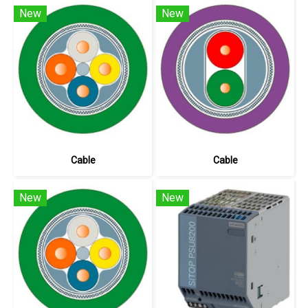
New
New
Cable
Cable
New
New