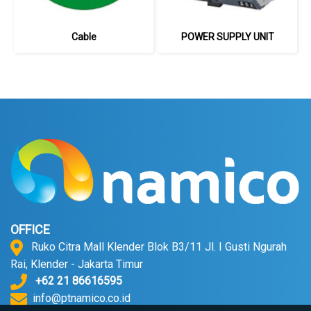
Cable
POWER SUPPLY UNIT
OFFICE
Ruko Citra Mall Klender Blok B3/11 Jl. I Gusti Ngurah
Rai, Klender - Jakarta Timur
+62 21 86616595
info@ptnamico.co.id