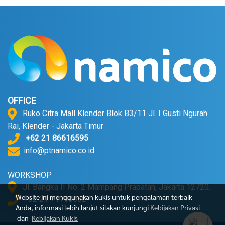
OFFICE
Ruko Citra Mall Klender Blok B3/11 Jl. I Gusti Ngurah
Rai, Klender - Jakarta Timur
+62 21 86616595
info@ptnamico.co.id
WORKSHOP
Jl. Bangka II No. 2 Mampang Prapatan, Jakarta 12720.
Website ini menggunakan kukis untuk pengalaman terbaik
+62 21 71790052
Anda, informasi lebih lanjut silakan kunjungi
Kebijakan Privasi
dan
Kebijakan Kukis