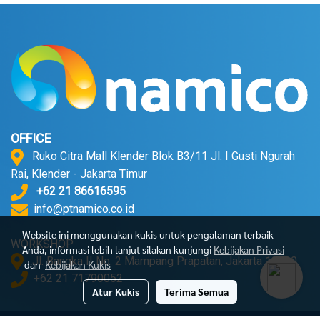
OFFICE
Ruko Citra Mall Klender Blok B3/11 Jl. I Gusti Ngurah
Rai, Klender - Jakarta Timur
+62 21 86616595
info@ptnamico.co.id
Website ini menggunakan kukis untuk pengalaman terbaik
WORKSHOP
Anda, informasi lebih lanjut silakan kunjungi
Kebijakan Privasi
Jl. Bangka II No. 2 Mampang Prapatan, Jakarta 12720.
dan
Kebijakan Kukis
+62 21 71790052
Atur Kukis
Terima Semua