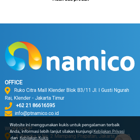
OFFICE
Ruko Citra Mall Klender Blok B3/11 Jl. I Gusti Ngurah
Rai, Klender - Jakarta Timur
+62 21 86616595
info@ptnamico.co.id
Website ini menggunakan kukis untuk pengalaman terbaik
WORKSHOP
Anda, informasi lebih lanjut silakan kunjungi
Kebijakan Privasi
Jl. Bangka II No. 2 Mampang Prapatan, Jakarta 12720.
dan
Kebijakan Kukis